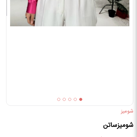
شومیز
شومیزساتن